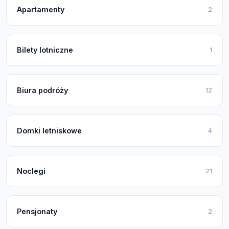
Apartamenty
2
Bilety lotniczne
1
Biura podróży
12
Domki letniskowe
4
Noclegi
21
Pensjonaty
2