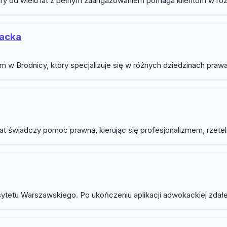
y od wielu lat z pełnym zaangażowaniem pomaga klientom w roz
kacka
w Brodnicy, który specjalizuje się w różnych dziedzinach praw
lat świadczy pomoc prawną, kierując się profesjonalizmem, rzete
sytetu Warszawskiego. Po ukończeniu aplikacji adwokackiej zda