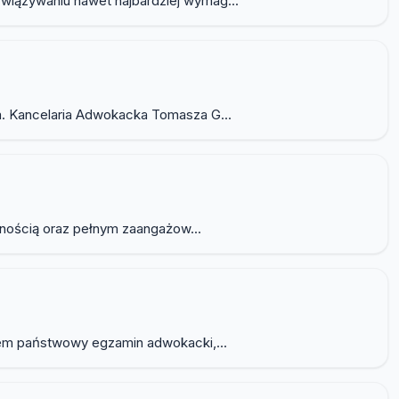
wiązywaniu nawet najbardziej wymag...
a. Kancelaria Adwokacka Tomasza G...
lnością oraz pełnym zaangażow...
łem państwowy egzamin adwokacki,...