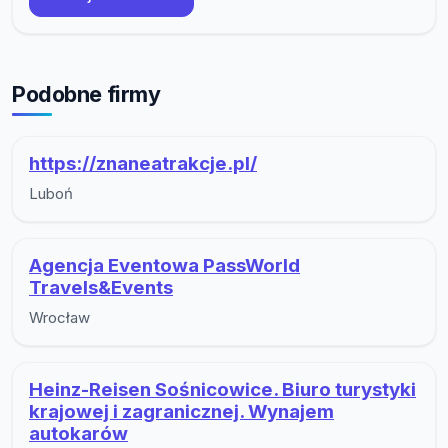
Podobne firmy
https://znaneatrakcje.pl/
Luboń
Agencja Eventowa PassWorld
Travels&Events
Wrocław
Heinz-Reisen Sośnicowice. Biuro turystyki
krajowej i zagranicznej. Wynajem
autokarów