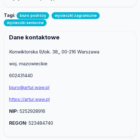
Tagi:
biuro podróży
wycieczki zagraniczne
wycieczki seniorów
Dane kontaktowe
Konwiktorska 9/lok. 38,, 00-216 Warszawa
woj. mazowieckie
602431440
biuro@artur.waw.pl
https://artur.waw.pl
NIP:
5252928916
REGON:
523484740