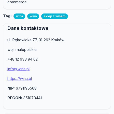
commerce.
Tagi:
wina
wino
sklep z winem
Dane kontaktowe
ul. Pękowicka 77, 31-262 Kraków
woj. małopolskie
+48 12 633 94 62
info@wina.pl
https://wina.pl
NIP:
6791195568
REGON:
351073441