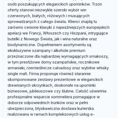
osób poszukujących eleganckich upominków. Trzon
oferty stanowi niezwykle szeroki wybór win
czerwonych, białych, różowych i musujących
sprowadzanych z całego świata. Klienci znajdą tu
zarówno cenione klasyki z najważniejszych europejskich
apelacji we Francji, Włoszech czy Hiszpanii, intrygujące
butelki z Nowego Świata, jak i wina naturalne oraz
biodynamiczne. Dopełnieniem asortymentu są
ekskluzywne szampany i alkohole premium
przeznaczone dla najbardziej wymagających smakoszy,
w tym prestiżowe domy szampańskie, rocznikowe
armaniaki, rzemieślnicze calvadosy oraz wybitne whisky
single malt. Firma proponuje również starannie
skomponowane zestawy prezentowe w eleganckich
drewnianych skrzynkach, doskonałe na upominki
biznesowe, jubileuszowe czy ślubne. Całość uświetnia
profesjonalne wsparcie sommeliera pomagające w
doborze odpowiednich trunków oraz w pełni
ubezpieczona, błyskawiczna dostawa kurierska
realizowana w ramach kompleksowych usług e-