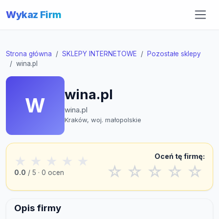
Wykaz Firm
Strona główna
SKLEPY INTERNETOWE
Pozostałe sklepy
wina.pl
wina.pl
W
wina.pl
Kraków, woj. małopolskie
Oceń tę firmę:
★
★
★
★
★
☆
☆
☆
☆
☆
0.0
/ 5 · 0 ocen
Opis firmy