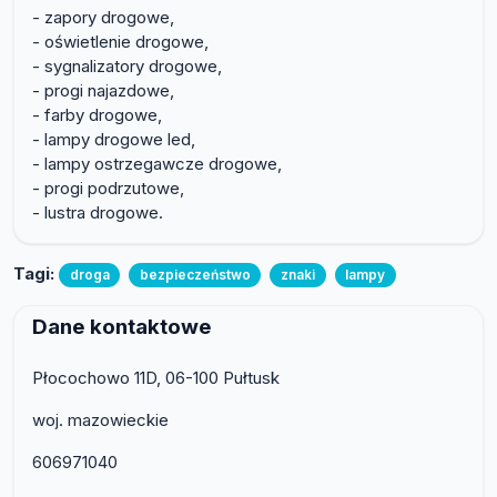
- zapory drogowe,
- oświetlenie drogowe,
- sygnalizatory drogowe,
- progi najazdowe,
- farby drogowe,
- lampy drogowe led,
- lampy ostrzegawcze drogowe,
- progi podrzutowe,
- lustra drogowe.
Tagi:
droga
bezpieczeństwo
znaki
lampy
Dane kontaktowe
Płocochowo 11D, 06-100 Pułtusk
woj. mazowieckie
606971040