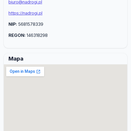
biuro@nadrogi.pl
https://nadrogi.pl
NIP:
5681578339
REGON:
146318298
Mapa