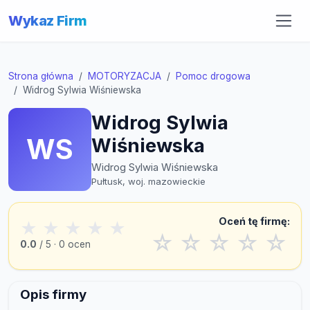
Wykaz Firm
Strona główna
MOTORYZACJA
Pomoc drogowa
Widrog Sylwia Wiśniewska
Widrog Sylwia
WS
Wiśniewska
Widrog Sylwia Wiśniewska
Pułtusk, woj. mazowieckie
Oceń tę firmę:
★
★
★
★
★
☆
☆
☆
☆
☆
0.0
/ 5 · 0 ocen
Opis firmy