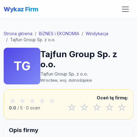
Wykaz Firm
Strona główna
BIZNES i EKONOMIA
Windykacja
Tajfun Group Sp. z o.o.
Tajfun Group Sp. z
TG
o.o.
Tajfun Group Sp. z o.o.
Wrocław, woj. dolnośląskie
Oceń tę firmę:
★
★
★
★
★
☆
☆
☆
☆
☆
0.0
/ 5 · 0 ocen
Opis firmy